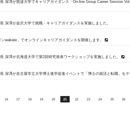
深澤が筑波大学でキャリアガイダンス「On-line Group Career Session
長 深澤が金沢大学で就職・キャリアガイダンスを実施しました。
ンwakate」でオンラインキャリアガイダンスを開催します。
長 深澤が北海道大学で第2回研究発表ワークショップを実施しました。
長 深澤が名古屋市立大学博士進学促進イベントで「博士の就活と転職」をテ
16
17
18
19
20
21
22
23
24
25
26