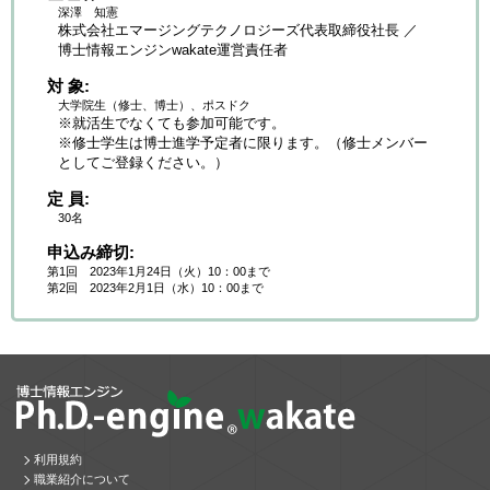
深澤 知憲
株式会社エマージングテクノロジーズ代表取締役社長 ／
博士情報エンジンwakate運営責任者
対 象
大学院生（修士、博士）、ポスドク
※就活生でなくても参加可能です。
※修士学生は博士進学予定者に限ります。（修士メンバー
としてご登録ください。）
定 員
30名
申込み締切
第1回 2023年1月24日（火）10：00まで
第2回 2023年2月1日（水）10：00まで
利用規約
職業紹介について