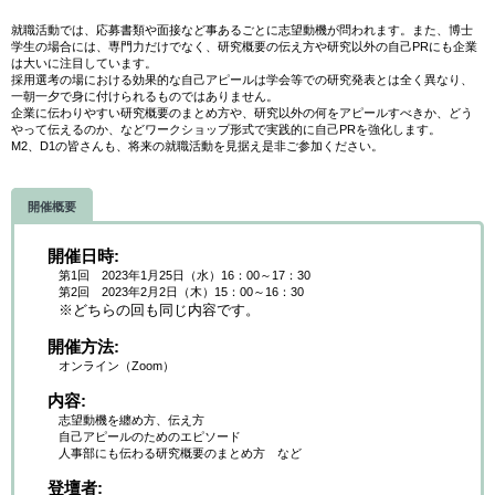
就職活動では、応募書類や面接など事あるごとに志望動機が問われます。また、博士
学生の場合には、専門力だけでなく、研究概要の伝え方や研究以外の自己PRにも企業
は大いに注目しています。
採用選考の場における効果的な自己アピールは学会等での研究発表とは全く異なり、
一朝一夕で身に付けられるものではありません。
企業に伝わりやすい研究概要のまとめ方や、研究以外の何をアピールすべきか、どう
やって伝えるのか、などワークショップ形式で実践的に自己PRを強化します。
M2、D1の皆さんも、将来の就職活動を見据え是非ご参加ください。
開催概要
開催日時
第1回 2023年1月25日（水）16：00～17：30
第2回 2023年2月2日（木）15：00～16：30
※どちらの回も同じ内容です。
開催方法
オンライン（Zoom）
内容
志望動機を纏め方、伝え方
自己アピールのためのエピソード
人事部にも伝わる研究概要のまとめ方 など
登壇者