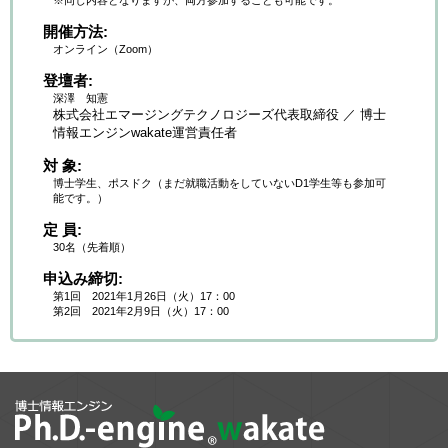
※同じ内容となりますが、両方参加することも可能です。
開催方法
オンライン（Zoom）
登壇者
深澤 知憲
株式会社エマージングテクノロジーズ代表取締役 ／ 博士
情報エンジンwakate運営責任者
対 象
博士学生、ポスドク（まだ就職活動をしていないD1学生等も参加可
能です。）
定 員
30名（先着順）
申込み締切
第1回 2021年1月26日（火）17：00
第2回 2021年2月9日（火）17：00