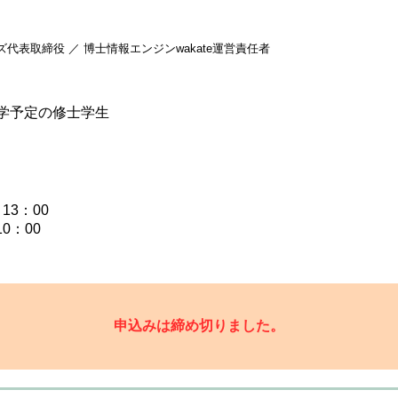
表取締役 ／ 博士情報エンジンwakate運営責任者
学予定の修士学生
13：00
0：00
申込みは締め切りました。