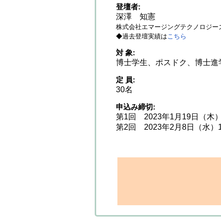
登壇者
深澤 知憲
株式会社エマージングテクノロジーズ代
◆過去登壇実績は
こちら
対 象
博士学生、ポスドク、博士進
定 員
30名
申込み締切
第1回 2023年1月19日（木）
第2回 2023年2月8日（水）1