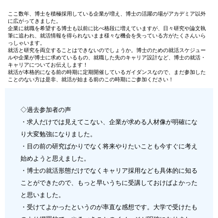
ここ数年、博士を積極採用している企業が増え、博士の活躍の場がアカデミア以外
に広がってきました。
企業に就職を希望する博士も以前に比べ格段に増えていますが、日々研究や論文執
筆に追われ、就活情報を得られないまま様々な機会を失っている方がたくさんいら
っしゃいます。
就活と研究を両立することはできないのでしょうか。博士のための就活スケジュー
ルや企業が博士に求めているもの、就職した先のキャリア設計など、博士の就活・
キャリアについてお伝えします！
就活が本格的になる前の時期に定期開催しているガイダンスなので、まだ参加した
ことのない方は是非、就活が始まる前のこの時期にご参加ください！
◇過去参加者の声
・求人だけでは見えてこない、企業が求める人材像が明確にな
り大変勉強になりました。
・目の前の研究ばかりでなく将来やりたいことも今すぐに考え
始めようと思えました。
・博士の就活形態だけでなくキャリア採用なども具体的に知る
ことができたので、もっと早いうちに受講しておけばよかった
と思いました。
・受けてよかったというのが率直な感想です。大学で受けたも