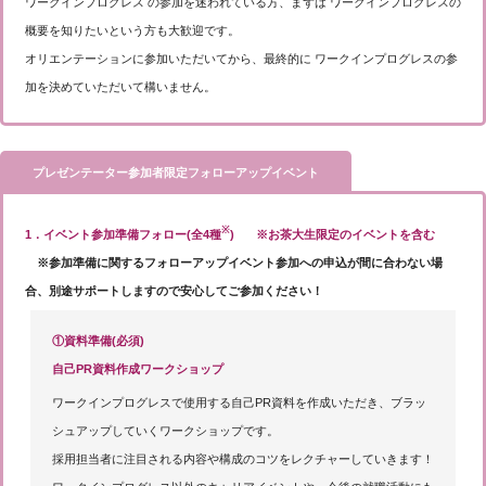
ワークインプログレス の参加を迷われている方、まずは ワークインプログレスの
概要を知りたいという方も大歓迎です。
オリエンテーションに参加いただいてから、最終的に ワークインプログレスの参
加を決めていただいて構いません。
プレゼンテーター参加者限定フォローアップイベント
※
1．イベント参加準備フォロー(全4種
)
※お茶大生限定のイベントを含む
※参加準備に関するフォローアップイベント参加への申込が間に合わない場
合、別途サポートしますので安心してご参加ください！
①資料準備(必須)
自己PR資料作成ワークショップ
ワークインプログレスで使用する自己PR資料を作成いただき、ブラッ
シュアップしていくワークショップです。
採用担当者に注目される内容や構成のコツをレクチャーしていきます！