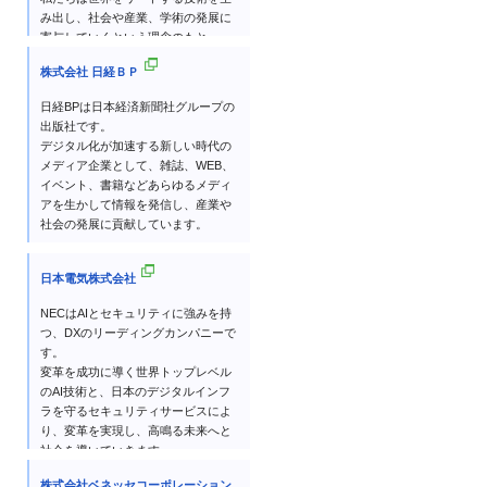
み出し、社会や産業、学術の発展に
寄与していくという理念のもと、
2,000人以上の研究者が基礎研究から
株式会社 日経ＢＰ
事業会社のビジネス展開を支える研
究開発まで、幅広くかつ多様な研究
日経BPは日本経済新聞社グループの
を行っています。
出版社です。
デジタル化が加速する新しい時代の
メディア企業として、雑誌、WEB、
イベント、書籍などあらゆるメディ
アを生かして情報を発信し、産業や
社会の発展に貢献しています。
日本電気株式会社
NECはAIとセキュリティに強みを持
つ、DXのリーディングカンパニーで
す。
変革を成功に導く世界トップレベル
のAI技術と、日本のデジタルインフ
ラを守るセキュリティサービスによ
り、変革を実現し、高鳴る未来へと
社会を導いていきます。
株式会社ベネッセコーポレーション