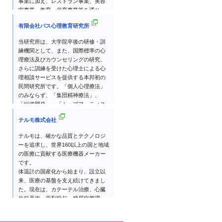
た。研究開発の成果を社会に実装す
事業に加え、レストラン事業、美容
るため、国、都道府県、大学、企業
室事業、教育・保育事業等を通じ、
等との連携による共同研究や技術移
企業使命である「BEAUTY
有限会社パス心理教育研究所
転活動、農業生産者や消費者への成
INNOVATIONS FOR A BETTER
果紹介も積極的に進めています。
WORLD」を実現していきます。
当研究所は、大学院卒後の研修・訓
私達は、IFSCCが開催する化粧品技
練機関として、また、国際標準の心
術に関する世界最大の研究発表会に
理療法及びカウンセリングの研究、
おいて、圧倒的に多い受賞回数
さらに訓練を受けた心理士による心
（2025年時点で合計33回）を誇り、
理相談サービスを提供する本邦初の
比類がない高い技術力を保有してい
民間研究所です。「個人心理療法」
ると自負しております。Artと
のみならず、「集団精神療法」、
Scienceの融合から、世の中にないユ
「組織開発」、「トップアーティス
ニークな価値を創出し続けており、
トやアスリートの創造的メンタルコ
高い専門性を活かしてご活躍いただ
テルモ株式会社
ーチング」、 さらにはそれら困難な
けるフィールドが沢山ございます。
仕事に取り組む「専門家のスーパー
テルモは、確かな品質とテクノロジ
ヴィジョンや教育分析」を行なって
ーを追求し、世界160以上の国と地域
います。所属する心理士には、それ
の医療に貢献する医療機器メーカー
ぞれが独立して開業できるほどの高
です。
い専門性を有することが求められる
体温計の国産化から始まり、設立以
一方、個人の専門性にとどまらず、
来、医療の基盤を支え続けてきまし
チームとして協働しながら心理治療
た。現在は、カテーテル治療、心臓
に取り組むことをモットーとしてい
外科手術、薬剤投与、糖尿病管理、
ます。このように、高度な専門性と
腹膜透析、輸血や細胞治療などに関
チームによる協働を両立させた、国
する幅広い製品・サービスを提供し
内では稀有な心理療法機関です。