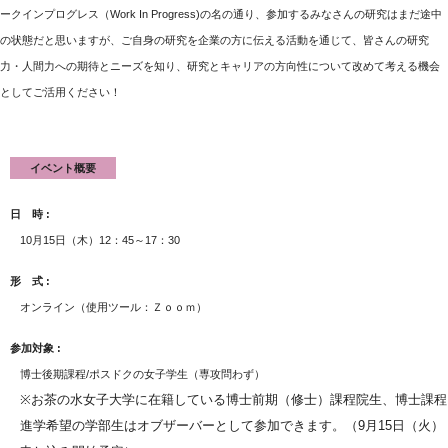
ークインプログレス（Work In Progress)の名の通り、参加するみなさんの研究はまだ途中
の状態だと思いますが、ご自身の研究を企業の方に伝える活動を通じて、皆さんの研究
力・人間力への期待とニーズを知り、研究とキャリアの方向性について改めて考える機会
としてご活用ください！
イベント概要
日 時
10月15日（木）12：45～17：30
形 式
オンライン（使用ツール：Ｚｏｏｍ）
参加対象
博士後期課程/ポスドクの女子学生（専攻問わず）
※お茶の水女子大学に在籍している博士前期（修士）課程院生、博士課程
進学希望の学部生はオブザーバーとして参加できます。（9月15日（火）