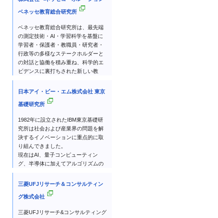
ベネッセ教育総合研究所
ベネッセ教育総合研究所は、最先端
の測定技術・AI・学習科学を基盤に
学習者・保護者・教職員・研究者・
行政等の多様なステークホルダーと
の対話と協働を積み重ね、科学的エ
ビデンスに裏打ちされた新しい教
育・学習モデルを創出します。
国内外の研究者・実践者のみなさま
日本アイ・ビー・エム株式会社 東京
とともに、子ども・保護者・先生、
基礎研究所
一人ひとりの成長の仕組みを解明す
るエビデンスを創出し、人の成長や
1982年に設立されたIBM東京基礎研
学びに関連したさまざまな調査研究
究所は社会および産業界の問題を解
を行い、その報告書や調査データな
決するイノベーションに重点的に取
どを公開しています。
り組んできました。
現在はAI、量子コンピューティン
グ、半導体に加えてアルゴリズムの
研究にフォーカスし、コンピューテ
ィングの未来を実現することが目標
三菱UFJリサーチ＆コンサルティン
です。
グ株式会社
世界最大の企業研究所の一つである
IBM Researchの一員として、未来を
三菱UFJリサーチ&コンサルティング
見据えた技術革新の推進に貢献して