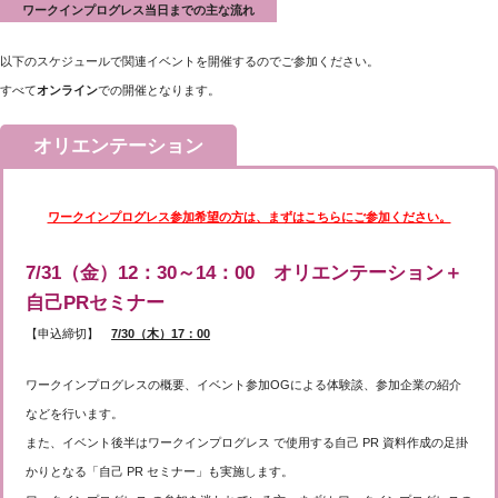
ています。テルモは、患者さんや医
ワークインプログレス当日までの主な流れ
療従事者をはじめ、広く社会にとっ
て価値ある企業を目指します。
以下のスケジュールで関連イベントを開催するのでご参加ください。
すべて
オンライン
での開催となります。
オリエンテーション
ワークインプログレス参加希望の方は、まずはこちらにご参加ください。
7/31（金）12：30～14：00 オリエンテーション＋
自己PRセミナー
【申込締切】
7/30（木）17：00
ワークインプログレスの概要、イベント参加OGによる体験談、参加企業の紹介
などを行います。
また、イベント後半はワークインプログレス で使用する自己 PR 資料作成の足掛
かりとなる「自己 PR セミナー」も実施します。