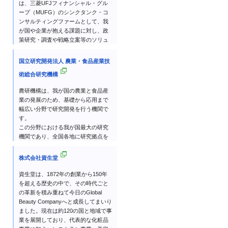
は、三菱UFJフィナンシャル・グル
います。
ープ（MUFG）のシンクタンク・コ
ンサルティングファームとして、我
が国や企業が抱える課題に対し、政
策研究・調査や戦略立案等のソリュ
ーションを提供し、その社会的使命
を果たしてきました。
国立研究開発法人 農業・食品産業技
政策研究・提言、マクロ経済調査、
術総合研究機構
コンサルティング、セミナー等を通
じた人材育成支援など、国内外にわ
農研機構は、我が国の農業と食品産
たる幅広い事業分野において多様な
業の発展のため、基礎から応用まで
サービスを展開しております。
幅広い分野で研究開発を行う機関で
す。
この分野における我が国最大の研究
機関であり、全国各地に研究拠点を
配置して研究活動を行っています。
当機構は1893年に設立された農商務
株式会社資生堂
省農事試験場にその起源がありま
す。農林水産省の試験研究機関の時
資生堂は、1872年の創業から150年
代を経て、2001年に独立行政法人と
を超える歴史の中で、その時代ごと
して発足しました。
の革新を積み重ねて今日のGlobal
以後、数回の統合を経て2016年に現
Beauty Companyへと成長してまいり
在の「国立研究開発法人 農業・食品
ました。現在は約120の国と地域で事
産業技術総合研究機構」となりまし
業を展開しており、代表的な化粧品