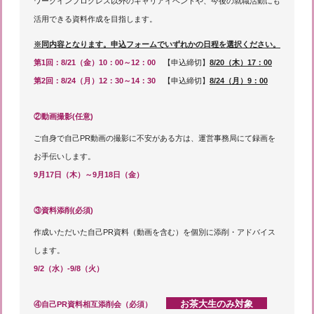
ワークインプログレス以外のキャリアイベントや、今後の就職活動にも
活用できる資料作成を目指します。
※同内容となります。申込フォームでいずれかの日程を選択ください。
第1回：8/21（金）10：00～12：00
【申込締切】
8/20（木）17：00
第2回：8/24（月）12：30～14：30
【申込締切】
8/24（月）9：00
②動画撮影(任意)
ご自身で自己PR動画の撮影に不安がある方は、運営事務局にて録画を
お手伝いします。
9月17日（木）～9月18日（金）
③資料添削(必須)
作成いただいた自己PR資料（動画を含む）を個別に添削・アドバイス
します。
9/2（水）-9/8（火）
お茶大生のみ対象
④自己PR資料相互添削会（必須）